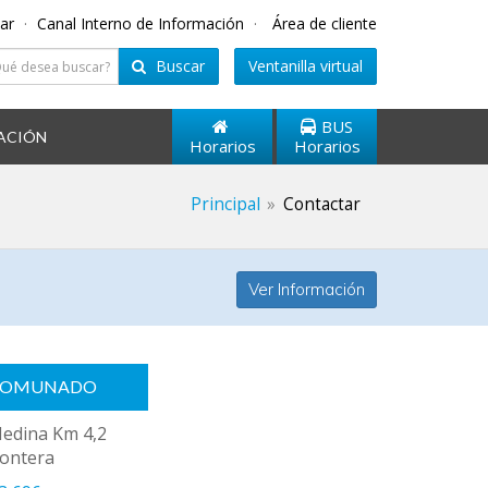
tar
·
Canal Interno de Información
·
Área de cliente
Buscar
Ventanilla virtual
BUS
ACIÓN
Horarios
Horarios
Principal
Contactar
Ver Información
COMUNADO
Medina Km 4,2
rontera