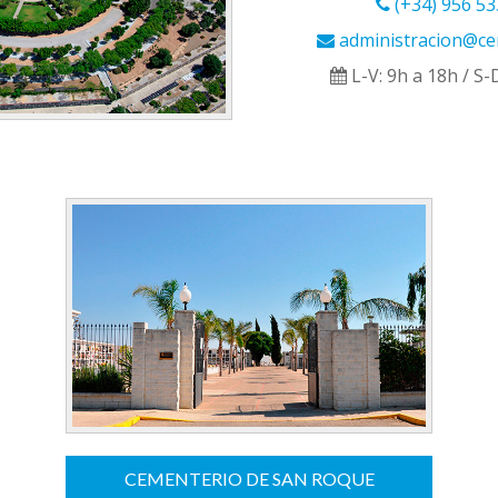
(+34) 956 53
administracion@c
L-V: 9h a 18h / S-D
CEMENTERIO DE SAN ROQUE