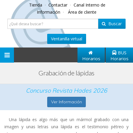
Tienda
·
Contactar
·
Canal Interno de
Información
·
Área de cliente
Buscar
Ventanilla virtual
BUS
Toggle
Horarios
Horarios
navigation
Grabación de lápidas
Concurso Revista Hades 2026
Ver Información
Una lápida es algo más que un mármol grabado con una
imagen y unas letras una lápida es el testimonio pétreo y